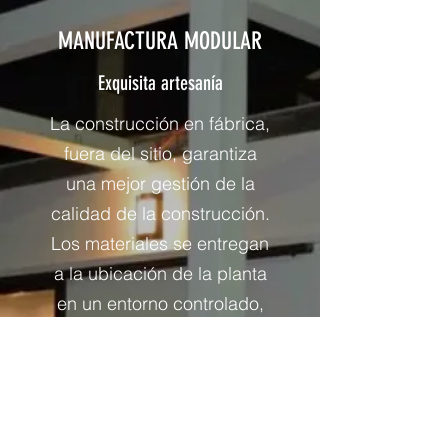
MANUFACTURA MODULAR
Exquisita artesanía
La construcción en fábrica,
fuera del sitio, garantiza
una mejor gestión de la
calidad de la construcción.
Los materiales se entregan
a la ubicación de la planta
en un entorno controlado,
mientras que el
desperdicio se minimiza.
Las plantas de fabricación
cuentan con estrictos